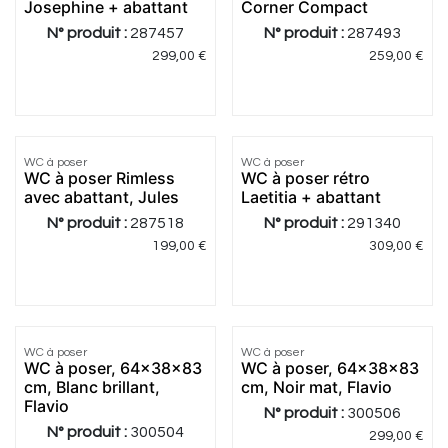
Josephine + abattant
Corner Compact
N° produit :
287457
N° produit :
287493
299,00
€
259,00
€
4.0
|
1
4.5
|
8
WC à poser
WC à poser
Meilleur
Meilleur
WC à poser Rimless
WC à poser rétro
prix
prix
avec abattant, Jules
Laetitia + abattant
N° produit :
287518
N° produit :
291340
199,00
€
309,00
€
4.0
|
1
WC à poser
WC à poser
Meilleur
Meilleur
WC à poser, 64x38x83
WC à poser, 64x38x83
prix
prix
cm, Blanc brillant,
cm, Noir mat, Flavio
Flavio
N° produit :
300506
N° produit :
300504
299,00
€