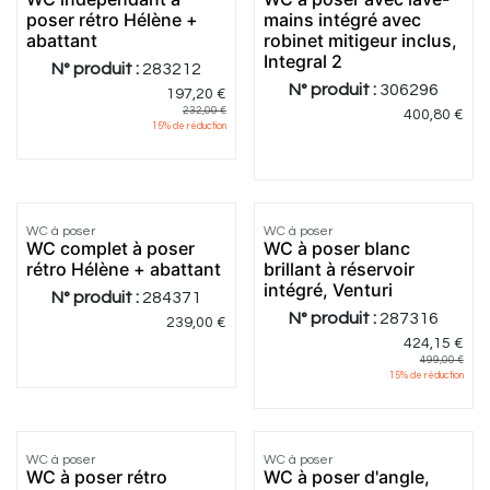
poser rétro Hélène +
mains intégré avec
abattant
robinet mitigeur inclus,
Integral 2
N° produit :
283212
N° produit :
306296
197,20
€
232,00
€
400,80
€
15
% de réduction
4.15
|
13
WC à poser
WC à poser
Meilleur
WC complet à poser
WC à poser blanc
prix
rétro Hélène + abattant
brillant à réservoir
intégré, Venturi
N° produit :
284371
N° produit :
287316
239,00
€
424,15
€
499,00
€
15
% de réduction
4.86
|
7
5.0
|
2
WC à poser
WC à poser
Meilleur
Meilleur
WC à poser rétro
WC à poser d'angle,
prix
prix