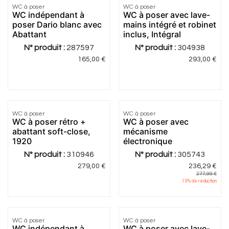
WC à poser
WC à poser
Meilleur
Meilleur
WC indépendant à
WC à poser avec lave-
prix
prix
poser Dario blanc avec
mains intégré et robinet
Abattant
inclus, Intégral
N° produit :
287597
N° produit :
304938
165,00
€
293,00
€
4.71
|
7
WC à poser
WC à poser
Meilleur
WC à poser rétro +
WC à poser avec
prix
abattant soft-close,
mécanisme
1920
électronique
N° produit :
310946
N° produit :
305743
279,00
€
236,29
€
277,99
€
15
% de réduction
4.75
|
4
4.12
|
16
WC à poser
WC à poser
Meilleur
WC indépendant à
WC à poser avec lave-
prix