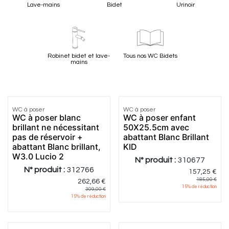
Lave-mains
Bidet
Urinoir
Robinet bidet et lave-
Tous nos WC Bidets
mains
WC à poser
WC à poser
WC à poser blanc
WC à poser enfant
brillant ne nécessitant
50X25.5cm avec
pas de réservoir +
abattant Blanc Brillant
abattant Blanc brillant,
KID
W3.0 Lucio 2
N° produit :
310677
N° produit :
312766
157,25
€
185,00
€
262,66
€
15
% de réduction
309,00
€
15
% de réduction
4.43
|
63