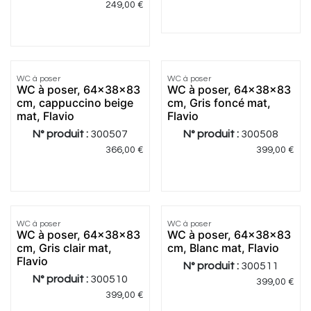
249,00
€
5.0
|
4
WC à poser
WC à poser
Meilleur
Meilleur
WC à poser, 64x38x83
WC à poser, 64x38x83
prix
prix
cm, cappuccino beige
cm, Gris foncé mat,
mat, Flavio
Flavio
N° produit :
300507
N° produit :
300508
366,00
€
399,00
€
5.0
|
1
WC à poser
WC à poser
Meilleur
Meilleur
WC à poser, 64x38x83
WC à poser, 64x38x83
prix
prix
cm, Gris clair mat,
cm, Blanc mat, Flavio
Flavio
N° produit :
300511
N° produit :
300510
399,00
€
399,00
€