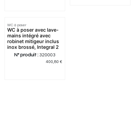
WC à poser
Meilleur
WC à poser avec lave-
prix
mains intégré avec
robinet mitigeur inclus
inox brossé, Integral 2
N° produit :
320003
400,80
€