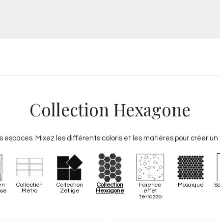
Meuble
WC Bidet
Miroir
Lavabo Vasque
Robinet
Accessoires
Radiateur
Collection Hexagone
 espaces. Mixez les différents coloris et les matières pour créer u
en
Collection
Collection
Collection
Faïence
Mosaïque
So
sse
Métro
Zellige
Hexagone
effet
terrazzo