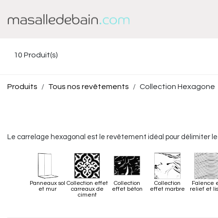
Se rendre au contenu
Baignoire
Douche
10
Produit(s)
Produits
Tous nos revêtements
Collection Hexagone
Le carrelage hexagonal est le revêtement idéal pour délimiter les
Panneaux sol
Collection effet
Collection
Collection
Faïence 
et mur
carreaux de
effet béton
effet marbre
relief et li
ciment