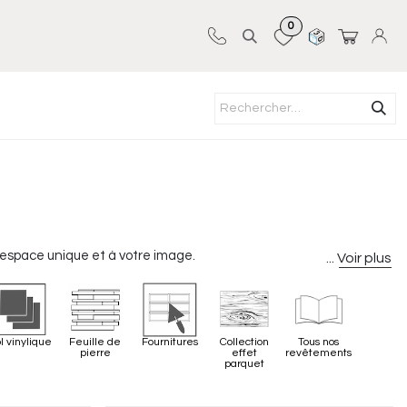
0
Sur-mesure
Revêtements
Pro-pose
n espace unique et à votre image.
l vinylique
Feuille de
Fournitures
Collection
Tous nos
pierre
effet
revêtements
parquet