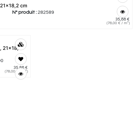
 21x18,2 cm
N° produit :
282589
35,88
€
(
78,00
€
/
m²
)
, 21x18,2
90
35,88
€
(
78,00
€
/
m²
)