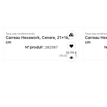
Tous nos revêtements
Tous nos revête
Carreau Hexawork, Cenere, 21x18,2
Carreau Hex
cm
cm
N° produit :
282587
N
35,88
€
(
78,00
€
/
m²
)