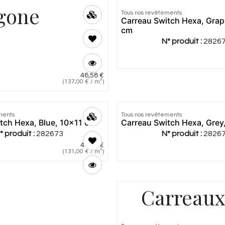
agone
Tous nos revêtements
Carreau Switch Hexa, Grap
cm
N° produit :
2826
46,58
€
(
137,00
€
/
m²
)
ments
Tous nos revêtements
tch Hexa, Blue, 10x11 cm
Carreau Switch Hexa, Grey
° produit :
282673
N° produit :
2826
44,54
€
(
131,00
€
/
m²
)
Carreaux