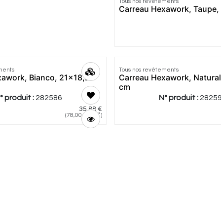
Tous nos revêtements
Carreau Hexawork, Taupe,
ments
Tous nos revêtements
awork, Bianco, 21x18,2
Carreau Hexawork, Natural
cm
° produit :
282586
N° produit :
2825
35,88
€
(
78,00
€
/
m²
)