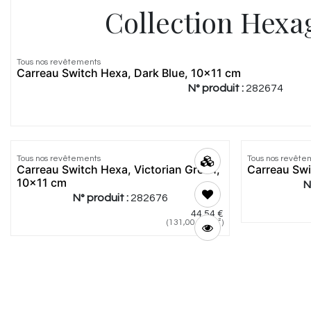
Collection Hex
Tous nos revêtements
Carreau Switch Hexa, Dark Blue, 10x11 cm
N° produit :
282674
Tous nos revêtements
Tous nos revête
Carreau Switch Hexa, Victorian Green,
Carreau Swi
10x11 cm
N
N° produit :
282676
44,54
€
(
131,00
€
/
m²
)