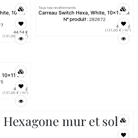
Tous nos revêtements
hite, 10x11
Carreau Switch Hexa, White, 10x11 cm
N° produit :
282672
77
44,54
€
(
131,00
€
/
m²
)
44,54
€
(
131,00
€
/
m²
)
, 10x11 cm
75
44,54
€
(
131,00
€
/
m²
)
 Hexagone mur et sol