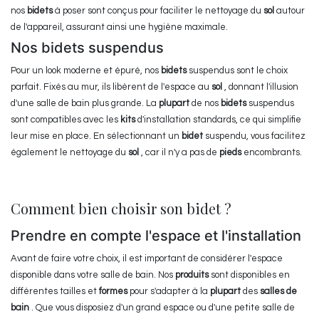
nos
bidets
à poser sont conçus pour faciliter le nettoyage du
sol
autour
de l'appareil, assurant ainsi une hygiène maximale.
Nos bidets suspendus
Pour un look moderne et épuré, nos
bidets
suspendus sont le choix
parfait. Fixés au mur, ils libèrent de l'espace au
sol
, donnant l'illusion
d'une salle de bain plus grande. La
plupart
de nos
bidets
suspendus
sont compatibles avec les
kits
d'installation standards, ce qui simplifie
leur mise en place. En sélectionnant un
bidet
suspendu, vous facilitez
également le nettoyage du
sol
, car il n'y a pas de
pieds
encombrants.
Comment bien choisir son bidet ?
Prendre en compte l'espace et l'installation
Avant de faire votre choix, il est important de considérer l'espace
disponible dans votre salle de bain. Nos
produits
sont disponibles en
différentes tailles et
formes
pour s'adapter à la
plupart
des
salles de
bain
. Que vous disposiez d'un grand espace ou d'une petite salle de