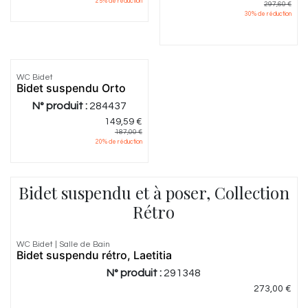
25
% de réduction
297,60
€
30
% de réduction
WC Bidet
Bidet suspendu Orto
N° produit :
284437
149,59
€
187,00
€
20
% de réduction
Bidet suspendu et à poser, Collection
Rétro
WC Bidet | Salle de Bain
Bidet suspendu rétro, Laetitia
N° produit :
291348
273,00
€