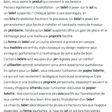
bain, nous avons le
produit
qui convient à vos besoins.
Pensez également à l'installation : un
bidet
à poser sur le
sol
ou
un
bidet
suspendu ? Chaque option a ses avantages, et
nos
kits
d'installation facilitent le processus. Un
bidet
à poser est
généralement plus facile à installer et nécessite moins de travaux
de
plomberie
, tandis qu'un
bidet
suspendu offre un gain de place et le
nettoyage pour une meilleure
propreté
facilité .
La
forme
du
bidet
est un autre élément à prendre en compte.
Nos
modèles
varient du style classique au design moderne pour
s'intégrer parfaitement à l'esthétique de votre salle de bain.
Certains
bidets
sont équipés d'un
jet
réglable pour un confort
d'
utilisation
optimal, améliorant ainsi votre expérience quotidienne.
En optant pour un
bidet
, vous réduisez l'utilisation de
papier toilette
,
ce qui est non seulement écologique mais aussi économique. Cela
contribue à une meilleure
propreté
personnelle, dépassant souvent le
niveau d'hygiène
attendu
avec l'utilisation exclusive de
papier
toilette
. Nos clients ont exprimé des
avis
positifs sur l'amélioration de
leur confort et de leur bien-être après l'installation d'un
bidet
.
Le choix du
bidet
idéal dépend de plusieurs facteurs tels que l'espace
disponible, la
forme
souhaitée, le type de
jet
et les fonctionnalités