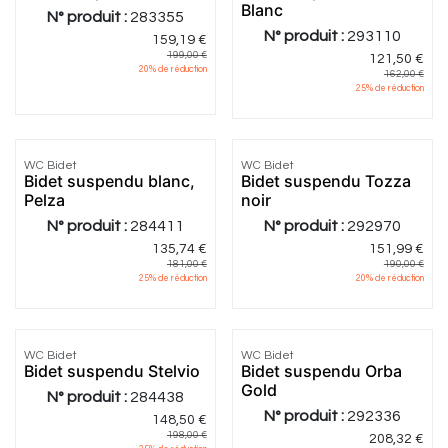
Blanc
N° produit :
283355
N° produit :
293110
159,19
€
199,00
€
121,50
€
20
% de réduction
162,00
€
25
% de réduction
5.0
|
2
WC Bidet
WC Bidet
Bidet suspendu blanc,
Bidet suspendu Tozza
Pelza
noir
N° produit :
284411
N° produit :
292970
135,74
€
151,99
€
181,00
€
190,00
€
25
% de réduction
20
% de réduction
WC Bidet
WC Bidet
Bidet suspendu Stelvio
Bidet suspendu Orba
Gold
N° produit :
284438
N° produit :
292336
148,50
€
198,00
€
208,32
€