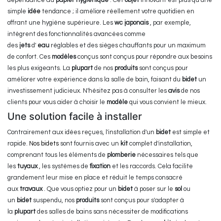
dépendance au
papier hygiénique
. Cet
objet
innovant est plus qu'une
simple
idée
tendance ; il améliore réellement votre quotidien en
offrant une hygiène supérieure. Les
wc japonais
, par exemple,
intègrent des fonctionnalités avancées comme
des
jets
d'
eau
réglables et des sièges chauffants pour un maximum
de confort. Ces
modèles
conçus sont conçus pour répondre aux besoins
les plus exigeants. La
plupart
de nos
produits
sont conçus pour
améliorer votre expérience dans la salle de bain, faisant du
bidet
un
investissement judicieux. N'hésitez pas à consulter les
avis
de nos
clients pour vous aider à choisir le
modèle
qui vous convient le mieux.
Une solution facile à installer
Contrairement aux idées reçues, l'installation d'un
bidet
est simple et
rapide.
Nos bidets
sont fournis avec un
kit
complet d'installation,
comprenant tous les éléments de
plomberie
nécessaires tels que
les
tuyaux
, les systèmes de
fixation
et les raccords. Cela facilite
grandement leur mise en place et réduit le temps consacré
aux
travaux
. Que vous optiez pour un
bidet
à poser sur le
sol
ou
un
bidet
suspendu, nos
produits
sont conçus pour s'adapter à
la
plupart
des salles de bains sans nécessiter de modifications