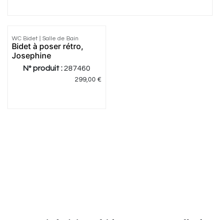
5.0
|
1
WC Bidet | Salle de Bain
Bidet à poser rétro,
Josephine
N° produit :
287460
299,00
€