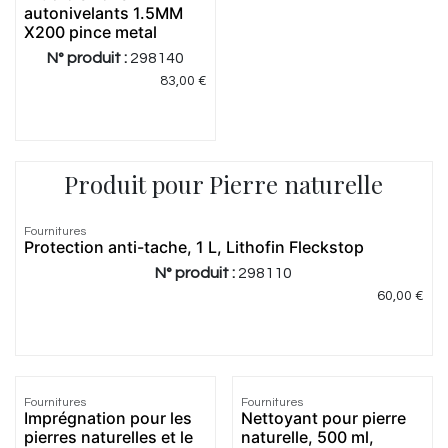
autonivelants 1.5MM
X200 pince metal
N° produit :
298140
83,00
€
Produit pour Pierre naturelle
4.67
|
3
Fournitures
Protection anti-tache, 1 L, Lithofin Fleckstop
N° produit :
298110
60,00
€
Fournitures
Fournitures
Imprégnation pour les
Nettoyant pour pierre
pierres naturelles et le
naturelle, 500 ml,