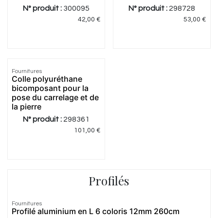
N° produit :
300095
N° produit :
298728
42,00
€
53,00
€
3.0
|
3
Fournitures
Colle polyuréthane
bicomposant pour la
pose du carrelage et de
la pierre
N° produit :
298361
101,00
€
Profilés
4.75
|
4
Fournitures
Profilé aluminium en L 6 coloris 12mm 260cm