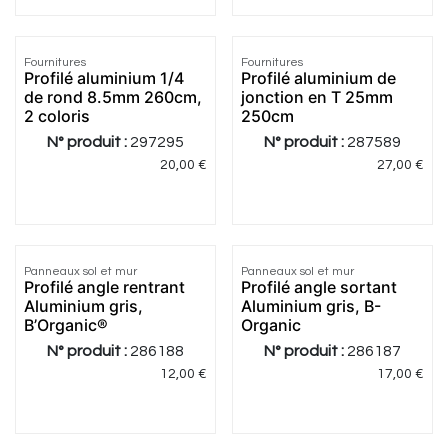
4.33
|
3
Fournitures
Fournitures
Profilé aluminium 1/4
Profilé aluminium de
de rond 8.5mm 260cm,
jonction en T 25mm
2 coloris
250cm
N° produit :
297295
N° produit :
287589
20,00
€
27,00
€
Panneaux sol et mur
Panneaux sol et mur
Profilé angle rentrant
Profilé angle sortant
Aluminium gris,
Aluminium gris, B-
B’Organic®
Organic
N° produit :
286188
N° produit :
286187
12,00
€
17,00
€