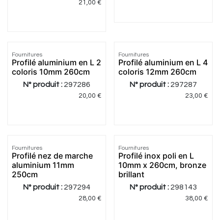
21,00
€
4.75
|
4
Fournitures
Fournitures
Profilé aluminium en L 2
Profilé aluminium en L 4
coloris 10mm 260cm
coloris 12mm 260cm
N° produit :
297286
N° produit :
297287
20,00
€
23,00
€
Fournitures
Fournitures
Profilé nez de marche
Profilé inox poli en L
aluminium 11mm
10mm x 260cm, bronze
250cm
brillant
N° produit :
297294
N° produit :
298143
28,00
€
38,00
€