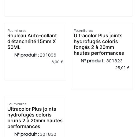
Fournitures
Fournitures
Rouleau Auto-collant
Ultracolor Plus joints
d'étanchéité 15mm X
hydrofugés coloris
50ML
fonçés 2 à 20mm
hautes performances
N° produit :
291896
N° produit :
301823
8,00
€
25,01
€
Fournitures
Ultracolor Plus joints
hydrofugés coloris
bruns 2 à 20mm hautes
performances
N° produit :
301830