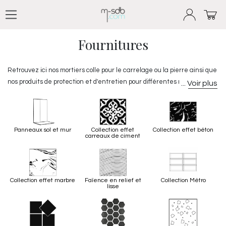
Se rendre au contenu
Produits
Tous nos revêtements
Fournitures
Fournitures
Retrouvez ici nos mortiers colle pour le carrelage ou la pierre ainsi que
nos produits de protection et d'entretien pour différentes matières.
Pour vos pierres de parement, vasques en pierre ou encore feuilles de
pierre une protection anti-tache adaptée vous permettra de les
protéger durablement. Pour finaliser votre pose de carrelage mural, un
profilé de finition apportera une touche esthétique et décorative, il
Panneaux sol et mur
Collection effet
Collection effet béton
carreaux de ciment
masque les
irrégularités
, habille les angles et permet d'obtenir des
finitions nettes. Nous proposons des profilés en différentes matières,
formes et coloris pour un maximum de configurations.
Collection effet marbre
Faïence en relief et
Collection Métro
lisse