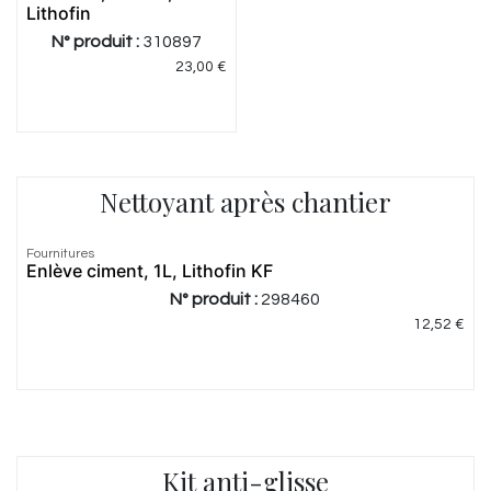
Lithofin
N° produit :
310897
23,00
€
Nettoyant après chantier
Fournitures
Enlève ciment, 1L, Lithofin KF
N° produit :
298460
12,52
€
Kit anti-glisse