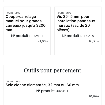
Fournitures
Fournitures
Coupe-carrelage
Vis 25x5mm pour
manuel pour grands
installation panneaux
carreaux jusqu'à 3200
muraux (sac de 20
mm
pièces)
N° produit :
302411
N° produit :
314215
321,00
€
16,80
€
Outils pour percement
Fournitures
Scie cloche diamantée, 32 mm ou 60 mm
N° produit :
302421
10,99
€