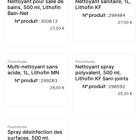
Nettoyant pour salle de
Nettoyant sanitaire, 1L,
bains, 500 ml, Lithofin
Lithofin KF
Bain-Net
N° produit :
298484
N° produit :
300613
27,00
€
27,00
€
Fournitures
Fournitures
Multi-nettoyant sans
Nettoyant spray
acide, 1L, Lithofin MN
polyvalent, 500 ml,
Lithofin KF Sani-joints
N° produit :
299283
N° produit :
298592
26,00
€
25,00
€
Fournitures
Spray désinfection des
surfaces, 500 ml,