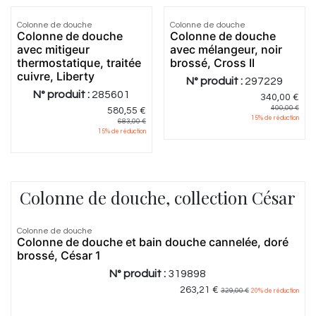
Colonne de douche
Colonne de douche
Colonne de douche
Colonne de douche
avec mitigeur
avec mélangeur, noir
thermostatique, traitée
brossé, Cross II
cuivre, Liberty
N° produit :
297229
N° produit :
285601
340,00
€
400,00
€
580,55
€
15
% de réduction
683,00
€
15
% de réduction
Colonne de douche, collection César
Colonne de douche
Colonne de douche et bain douche cannelée, doré
brossé, César 1
N° produit :
319898
263,21
€
329,00
€
20
% de réduction