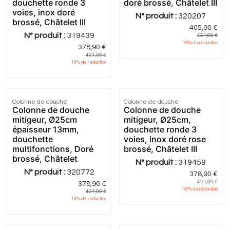
douchette ronde 3
doré brossé, Châtelet III
voies, inox doré
N° produit :
320207
brossé, Châtelet III
405,90
€
N° produit :
319439
451,00
€
10
% de réduction
378,90
€
421,00
€
10
% de réduction
Colonne de douche
Colonne de douche
Colonne de douche
Colonne de douche
mitigeur, Ø25cm
mitigeur, Ø25cm,
épaisseur 13mm,
douchette ronde 3
douchette
voies, inox doré rose
multifonctions, Doré
brossé, Châtelet III
brossé, Châtelet
N° produit :
319459
N° produit :
320772
378,90
€
421,00
€
378,90
€
10
% de réduction
421,00
€
10
% de réduction