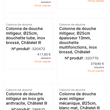
10
% de réduction
422,00
€
10
% de réduction
Colonne de douche
Colonne de douche
Colonne de douche
Colonne de douche
mitigeur, Ø25cm,
mitigeur, Ø25cm
douchette tube, inox
épaisseur 13mm,
brossé, Châtelet III
douchette
multifonctions, inox
N° produit :
320472
brossé, Châtelet
417,60
€
N° produit :
320770
464,00
€
10
% de réduction
379,80
€
422,00
€
10
% de réduction
5.0
|
1
Colonne de douche
Colonne de douche
Colonne de douche
Colonne de douche
mitigeur en inox gris
avec mitigeur
anthracite, Châtelet III
mécanique, Ø25cm,
blanc mat, Châtelet III
N° produit :
296835