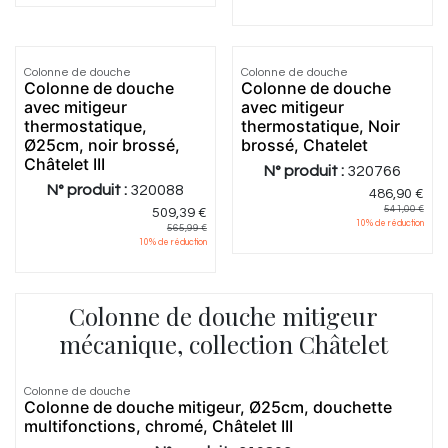
Colonne de douche
Colonne de douche
Colonne de douche
Colonne de douche
avec mitigeur
avec mitigeur
thermostatique,
thermostatique, Noir
Ø25cm, noir brossé,
brossé, Chatelet
Châtelet III
N° produit :
320766
N° produit :
320088
486,90
€
541,00
€
509,39
€
10
% de réduction
565,99
€
10
% de réduction
Colonne de douche mitigeur
mécanique, collection Châtelet
Colonne de douche
Colonne de douche mitigeur, Ø25cm, douchette
multifonctions, chromé, Châtelet III