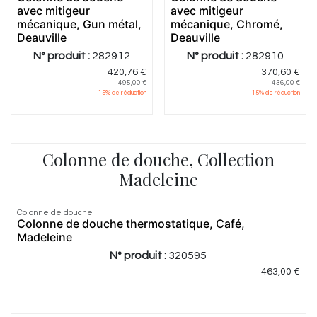
avec mitigeur
avec mitigeur
mécanique, Gun métal,
mécanique, Chromé,
Deauville
Deauville
N° produit :
282912
N° produit :
282910
420,76
€
370,60
€
495,00
€
436,00
€
15
% de réduction
15
% de réduction
Colonne de douche, Collection
Madeleine
Colonne de douche
Colonne de douche thermostatique, Café,
Madeleine
N° produit :
320595
463,00
€