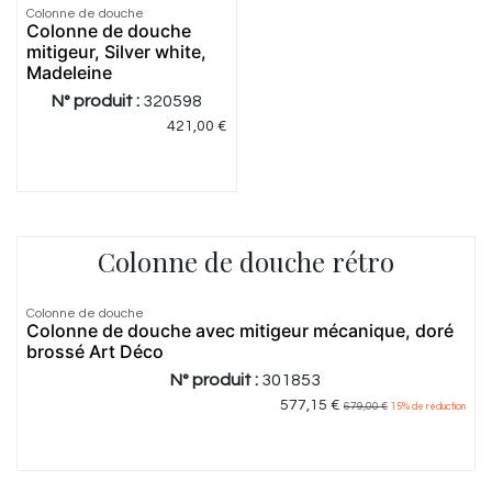
Colonne de douche
Colonne de douche
mitigeur, Silver white,
Madeleine
N° produit :
320598
421,00
€
Colonne de douche rétro
Colonne de douche
Colonne de douche avec mitigeur mécanique, doré
brossé Art Déco
N° produit :
301853
577,15
€
679,00
€
15
% de réduction
5.0
|
3