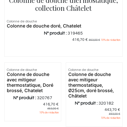
Colonne de douche thermostatique,
collection Châtelet
Colonne de douche
Colonne de douche doré, Chatelet
N° produit :
319465
416,70
€
463,00
€
10
% de réduction
Colonne de douche
Colonne de douche
Colonne de douche
Colonne de douche
avec mitigeur
avec mitigeur
thermostatique, Doré
thermostatique,
brossé, Chatelet
Ø25cm, doré brossé,
Châtelet
N° produit :
320767
N° produit :
320182
416,70
€
463,00
€
443,70
€
10
% de réduction
493,00
€
10
% de réduction