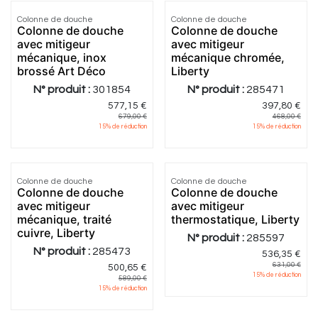
Colonne de douche
Colonne de douche
Colonne de douche
Colonne de douche
avec mitigeur
avec mitigeur
mécanique, inox
mécanique chromée,
brossé Art Déco
Liberty
N° produit :
301854
N° produit :
285471
577,15
€
397,80
€
679,00
€
468,00
€
15
% de réduction
15
% de réduction
5.0
|
2
5.0
|
5
Colonne de douche
Colonne de douche
Colonne de douche
Colonne de douche
avec mitigeur
avec mitigeur
mécanique, traité
thermostatique, Liberty
cuivre, Liberty
N° produit :
285597
N° produit :
285473
536,35
€
631,00
€
500,65
€
15
% de réduction
589,00
€
15
% de réduction
5.0
|
2