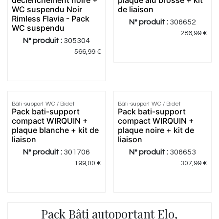
déclenchement noire +
plaque alu brossé + kit
WC suspendu Noir
de liaison
Rimless Flavia - Pack
N° produit :
306652
WC suspendu
286,99
€
N° produit :
305304
566,99
€
3.25
|
4
Bâti-support WC / Bidet
Bâti-support WC / Bidet
Meilleur
Pack bati-support
Pack bati-support
prix
compact WIRQUIN +
compact WIRQUIN +
plaque blanche + kit de
plaque noire + kit de
liaison
liaison
N° produit :
301706
N° produit :
306653
199,00
€
307,99
€
Pack Bâti autoportant Elo,