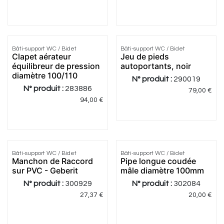
5.0
|
1
Bâti-support WC / Bidet
Bâti-support WC / Bidet
Clapet aérateur
Jeu de pieds
équilibreur de pression
autoportants, noir
diamètre 100/110
N° produit :
290019
N° produit :
283886
79,00
€
94,00
€
5.0
|
8
Bâti-support WC / Bidet
Bâti-support WC / Bidet
Manchon de Raccord
Pipe longue coudée
sur PVC - Geberit
mâle diamètre 100mm
N° produit :
300929
N° produit :
302084
27,37
€
20,00
€