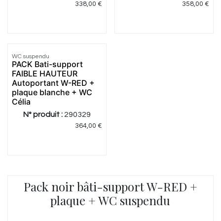
338,00
€
358,00
€
WC suspendu
Meilleur
PACK Bati-support
prix
FAIBLE HAUTEUR
Autoportant W-RED +
plaque blanche + WC
Célia
N° produit :
290329
364,00
€
Pack noir bâti-support W-RED +
plaque + WC suspendu