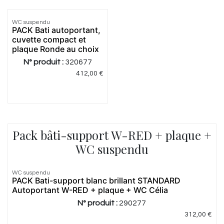
WC suspendu
Meilleur
PACK Bati autoportant,
prix
cuvette compact et
plaque Ronde au choix
N° produit :
320677
412,00
€
Pack bâti-support W-RED + plaque +
WC suspendu
WC suspendu
Meilleur
PACK Bati-support blanc brillant STANDARD
prix
Autoportant W-RED + plaque + WC Célia
N° produit :
290277
312,00
€