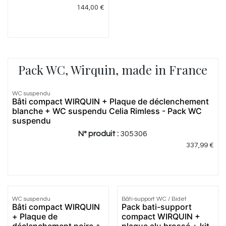
144,00
€
Pack WC, Wirquin, made in France
WC suspendu
Meilleur
Bâti compact WIRQUIN + Plaque de déclenchement
prix
blanche + WC suspendu Celia Rimless - Pack WC
suspendu
N° produit :
305306
337,99
€
WC suspendu
Bâti-support WC / Bidet
Meilleur
Bâti compact WIRQUIN
Pack bati-support
prix
+ Plaque de
compact WIRQUIN +