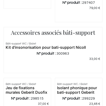
N° produit :
297407
79,00
€
Accessoires associés bâti-support
5.0
|
1
Bâti-support WC / Bidet
Kit d'insonorisation pour bati-support Nicoll
N° produit :
300963
33,00
€
5.0
|
1
4.75
|
4
Bâti-support WC / Bidet
Bâti-support WC / Bidet
Jeu de fixations
Isolant phonique pour
murales Geberit Duofix
bati-support Geberit
N° produit :
298515
N° produit :
299229
37,00
€
23,48
€