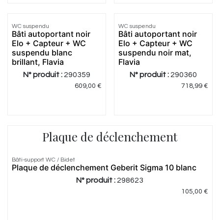
WC suspendu
WC suspendu
Bâti autoportant noir
Bâti autoportant noir
Elo + Capteur + WC
Elo + Capteur + WC
suspendu blanc
suspendu noir mat,
brillant, Flavia
Flavia
N° produit :
290359
N° produit :
290360
609,00
€
718,99
€
Plaque de déclenchement
3.0
|
1
Bâti-support WC / Bidet
Plaque de déclenchement Geberit Sigma 10 blanc
N° produit :
298623
105,00
€