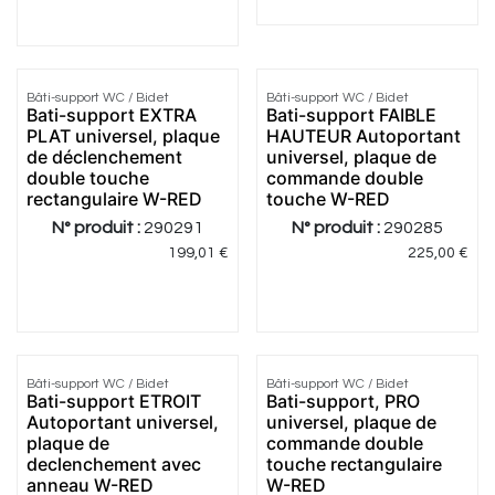
Bâti-support WC / Bidet
Bâti-support WC / Bidet
Meilleur
Meilleur
Bati-support EXTRA
Bati-support FAIBLE
prix
prix
PLAT universel, plaque
HAUTEUR Autoportant
de déclenchement
universel, plaque de
double touche
commande double
rectangulaire W-RED
touche W-RED
N° produit :
290291
N° produit :
290285
199,01
€
225,00
€
Bâti-support WC / Bidet
Bâti-support WC / Bidet
Meilleur
Meilleur
Bati-support ETROIT
Bati-support, PRO
prix
prix
Autoportant universel,
universel, plaque de
plaque de
commande double
declenchement avec
touche rectangulaire
anneau W-RED
W-RED