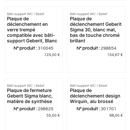
Bâti-support WC / Bidet
Bâti-support WC / Bidet
Plaque de
Plaque de
déclenchement en
déclenchement Geberit
verre trempé
Sigma 30, blanc mat,
compatible avec bâti-
bas de touche chromé
support Geberit, Blanc
brillant
N° produit :
310045
N° produit :
298654
124,00
€
154,67
€
4.5
|
4
Bâti-support WC / Bidet
Bâti-support WC / Bidet
Plaque de fermeture
Plaque de
Geberit Sigma blanc,
déclenchement design
matière de synthèse
Wirquin, alu brossé
N° produit :
298625
N° produit :
301701
55,00
€
88,00
€