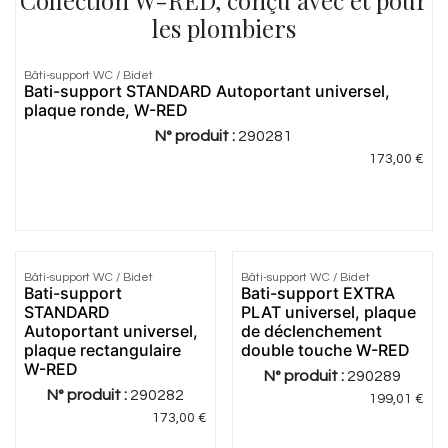
Collection W-RED, conçu avec et pour
les plombiers
Bâti-support WC / Bidet
Meilleur
Bati-support STANDARD Autoportant universel,
prix
plaque ronde, W-RED
N° produit :
290281
173,00
€
Bâti-support WC / Bidet
Bâti-support WC / Bidet
Meilleur
Meilleur
Bati-support
Bati-support EXTRA
prix
prix
STANDARD
PLAT universel, plaque
Autoportant universel,
de déclenchement
plaque rectangulaire
double touche W-RED
W-RED
N° produit :
290289
N° produit :
290282
199,01
€
173,00
€