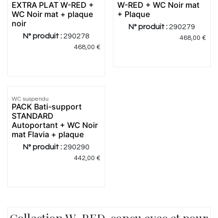
EXTRA PLAT W-RED +
W-RED + WC Noir mat
WC Noir mat + plaque
+ Plaque
noir
N° produit :
290279
N° produit :
290278
468,00
€
468,00
€
WC suspendu
Meilleur
PACK Bati-support
prix
STANDARD
Autoportant + WC Noir
mat Flavia + plaque
N° produit :
290290
442,00
€