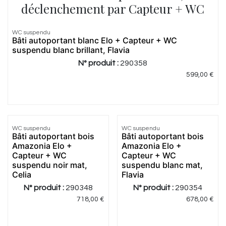
déclenchement par Capteur + WC
WC suspendu
Bâti autoportant blanc Elo + Capteur + WC
suspendu blanc brillant, Flavia
N° produit :
290358
599,00
€
WC suspendu
WC suspendu
Bâti autoportant bois
Bâti autoportant bois
Amazonia Elo +
Amazonia Elo +
Capteur + WC
Capteur + WC
suspendu noir mat,
suspendu blanc mat,
Celia
Flavia
N° produit :
290348
N° produit :
290354
718,00
€
678,00
€