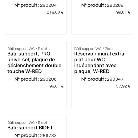
N° produit :
290284
N° produit :
290288
219,00
€
199,01
€
Bâti-support WC / Bidet
Bâti-support WC / Bidet
Meilleur
Meilleur
Bati-support, PRO
Réservoir mural extra
prix
prix
universel, plaque de
plat pour WC
déclenchement double
indépendant avec
touche W-RED
plaque, W-RED
N° produit :
290286
N° produit :
290347
199,01
€
157,92
€
Bâti-support WC / Bidet
Bati-support BIDET
N° produit :
286733