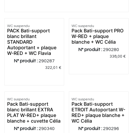
WC suspendu
WC suspendu
Meilleur
Meilleur
PACK Bati-support
Pack Bati-support PRO
prix
prix
blanc brillant
W-RED + plaque
STANDARD
blanche + WC Célia
Autoportant + plaque
N° produit :
290280
W-RED + WC Flavia
338,00
€
N° produit :
290287
322,01
€
WC suspendu
WC suspendu
Meilleur
Meilleur
Pack Bati-support
Pack Bati-support
prix
prix
blanc brillant EXTRA
ETROIT Autoportant W-
PLAT W-RED+ plaque
RED+ plaque blanche +
blanche + cuvette Célia
WC Célia
N° produit :
290340
N° produit :
290296