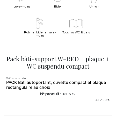
Lave-mains
Bidet
Urinoir
Robinet bidet et lave-
Tous nos WC Bidets
mains
Pack bâti-support W-RED + plaque +
WC suspendu compact
WC suspendu
Meilleur
PACK Bati autoportant, cuvette compact et plaque
prix
rectangulaire au choix
N° produit :
320672
412,00
€