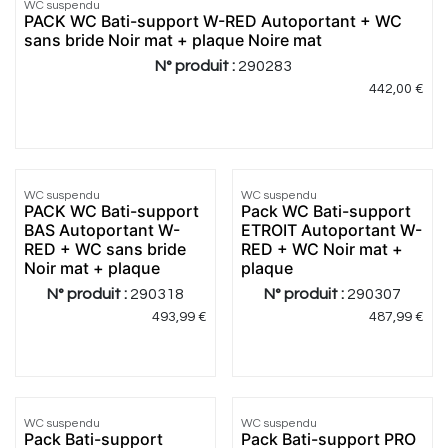
WC suspendu
Meilleur
PACK WC Bati-support W-RED Autoportant + WC
prix
sans bride Noir mat + plaque Noire mat
N° produit :
290283
442,00
€
WC suspendu
WC suspendu
Meilleur
Meilleur
PACK WC Bati-support
Pack WC Bati-support
prix
prix
BAS Autoportant W-
ETROIT Autoportant W-
RED + WC sans bride
RED + WC Noir mat +
Noir mat + plaque
plaque
N° produit :
290318
N° produit :
290307
493,99
€
487,99
€
WC suspendu
WC suspendu
Meilleur
Meilleur
Pack Bati-support
Pack Bati-support PRO
prix
prix