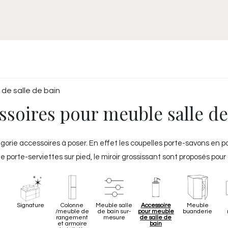
Meuble
WC Bidet
Miroir
Lavabo Vasque
Robinet
Accessoires
Radiateur
de salle de bain
ssoires pour meuble salle de
orie accessoires à poser. En effet les coupelles porte-savons en por
, le porte-serviettes sur pied, le miroir grossissant sont proposés 
Signature
Colonne
Meuble salle
Accessoire
Meuble
/meuble de
de bain sur-
pour meuble
buanderie
rangement
mesure
de salle de
et armoire
bain