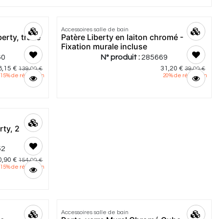
5.0
|
2
Accessoires salle de bain
erty, traité
Patère Liberty en laiton chromé -
Fixation murale incluse
60
N° produit :
285669
8,15
€
31,20
€
139,00
€
39,00
€
15
% de réduction
20
% de réduction
rty, 2
52
0,90
€
154,00
€
15
% de réduction
Accessoires salle de bain