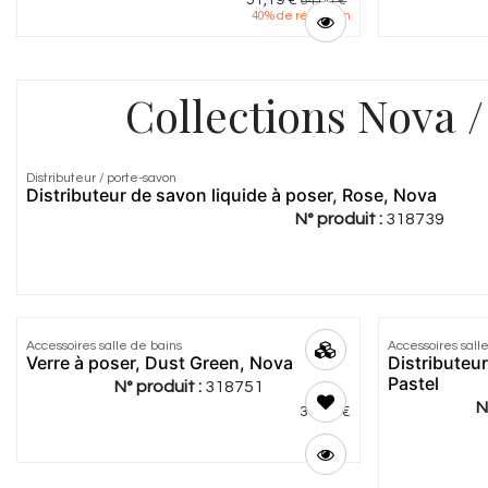
51,19
€
64,00
€
40
% de réduction
Collections Nova /
Distributeur / porte-savon
Distributeur de savon liquide à poser, Rose, Nova
N° produit :
318739
Accessoires salle de bains
Accessoires sall
Verre à poser, Dust Green, Nova
Distributeur
Pastel
N° produit :
318751
N
30,00
€