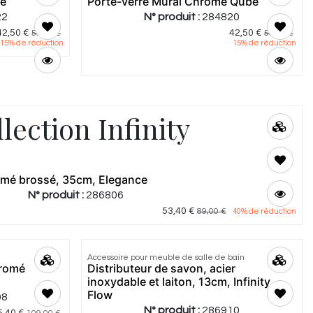
be
Porte-verre Mural Chromé Qube
22
N° produit :
284820
42,50
€
42,50
€
50,00
€
50,00
€
15
% de réduction
15
% de réduction
lection Infinity
romé brossé, 35cm, Elegance
N° produit :
286806
53,40
€
89,00
€
40
% de réduction
Accessoire pour meuble de salle de bain
hromé
Distributeur de savon, acier
inoxydable et laiton, 13cm, Infinity
Flow
08
N° produit :
286910