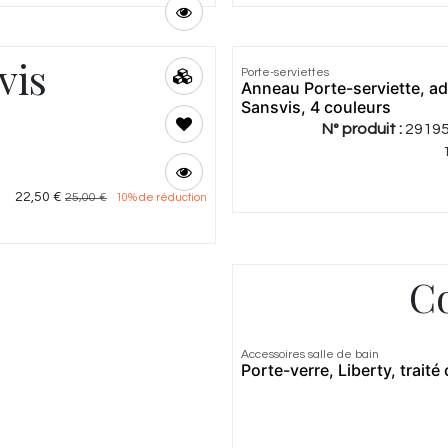
vis
Porte-serviettes
Anneau Porte-serviette, ad
Sansvis, 4 couleurs
N° produit :
2919
22,50
€
25,00
€
10
% de réduction
Co
Accessoires salle de bain
Porte-verre, Liberty, traité