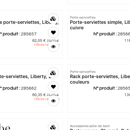
Porte-serviettes
 porte-serviettes, Liberty,
Porte-serviettes simple, Lib
cuivre
° produit :
285657
N° produit :
2856
62,05
€
11
73,00
€
15
% de réduction
4.33
|
3
Porte-serviettes
e-serviettes, Liberty, 2
Rack porte-serviettes, Libe
couleurs
° produit :
285662
N° produit :
2856
60,35
€
13
71,00
€
15
% de réduction
5.0
|
1
be
Accessoires salle de bain