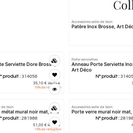
Col
Accessoires salle de bain
Patère Inox Brosse, Art Dé
Porte-serviettes
e Serviette Dore Brosse,
Anneau Porte Serviette Ino
Art Déco
° produit :
314056
N° produit :
3140
35,10
€
39,00
€
10
% de réduction
e de bain
Accessoires salle de bain
 métal mural noir mat, Roll
Porte verre mural noir mat, 
° produit :
281988
N° produit :
2819
51,00
€
60,00
€
15
% de réduction