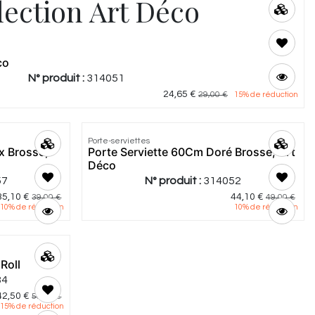
lection Art Déco
co
N° produit :
314051
24,65
€
29,00
€
15
% de réduction
Porte-serviettes
x Brosse,
Porte Serviette 60Cm Doré Brosse, Art
Déco
57
N° produit :
314052
35,10
€
44,10
€
39,00
€
49,00
€
10
% de réduction
10
% de réduction
Roll
84
42,50
€
50,00
€
15
% de réduction