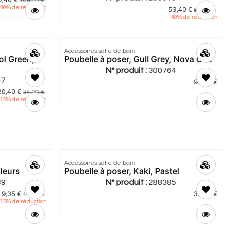
5,40
€
109,00
€
40
% de réduction
53,40
€
89,00
€
40
% de réduction
5.0
|
2
Accessoires salle de bain
ol Green,
Poubelle à poser, Gull Grey, Nova One
N° produit :
300764
47
91,00
€
20,40
€
24,00
€
15
% de réduction
Accessoires salle de bain
uleurs
Poubelle à poser, Kaki, Pastel
89
N° produit :
288385
9,35
€
32,00
€
11,00
€
15
% de réduction