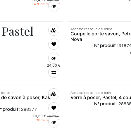
59,40
€
6
99,00
€
40
% de réduction
 Pastel
Accessoires salle de bains
Coupelle porte savon, Petr
Nova
N° produit :
3187
24,00
€
e de bain
Accessoires salle de bain
 de savon à poser, Kaki,
Verre à poser, Pastel, 4 co
N° produit :
2883
° produit :
288377
10,20
€
12,00
€
15
% de réduction