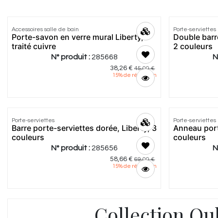
5.0
|
1
5.0
|
2
Accessoires salle de bain
Porte-serviettes
Porte-savon en verre mural Liberty,
Double barre
traité cuivre
2 couleurs
N° produit :
285668
N
38,26
€
45,00
€
15
% de réduction
5.0
|
1
3.0
|
2
Porte-serviettes
Porte-serviettes
Barre porte-serviettes dorée, Liberty, 3
Anneau port
couleurs
couleurs
N° produit :
285656
N
58,66
€
69,00
€
15
% de réduction
Collection Qu