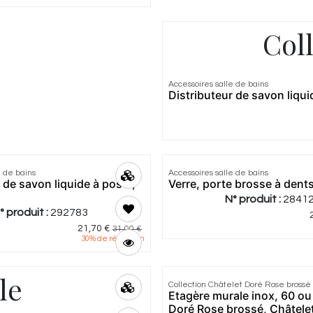
Col
4.5
|
2
Accessoires salle de bains
Distributeur de savon liqui
e de bains
Accessoires salle de bains
 de savon liquide à poser,
Verre, porte brosse à dents
N° produit :
2841
° produit :
292783
21,70
€
31,00
€
30
% de réduction
le
Collection Châtelet Doré Rose brossé
Etagère murale inox, 60 ou
Doré Rose brossé, Châtele