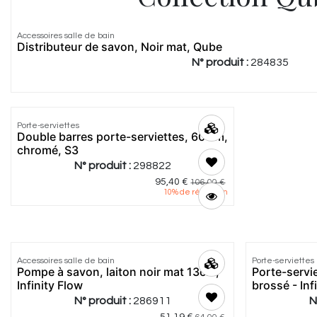
Accessoires salle de bain
Distributeur de savon, Noir mat, Qube
N° produit :
284835
Porte-serviettes
Double barres porte-serviettes, 60 cm,
chromé, S3
N° produit :
298822
95,40
€
106,00
€
10
% de réduction
Accessoires salle de bain
Porte-serviettes
Pompe à savon, laiton noir mat 13cm,
Porte-servi
Infinity Flow
brossé - Inf
N° produit :
286911
N