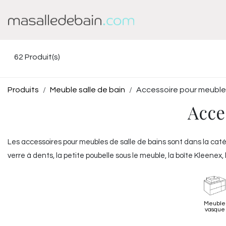
Se rendre au contenu
Baignoire
Douche
62
Produit(s)
Produits
Meuble salle de bain
Accessoire pour meuble 
Acce
Les accessoires pour
meubles de salle de bains
sont dans la catég
verre à dents, la petite poubelle sous le meuble, la boîte Kleenex
l'agencement de la salle de bains.
Meuble
vasque