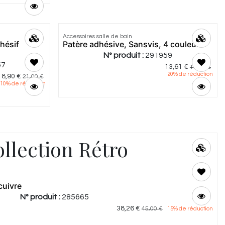
Accessoires salle de bain
hésif
Patère adhésive, Sansvis, 4 couleurs
N° produit :
291959
57
13,61
€
17,00
€
20
% de réduction
18,90
€
21,00
€
10
% de réduction
llection Rétro
 cuivre
N° produit :
285665
38,26
€
45,00
€
15
% de réduction