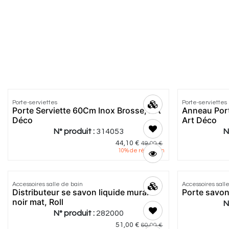
Porte-serviettes
Porte-serviettes
Porte Serviette 60Cm Inox Brosse, Art
Anneau Port
Déco
Art Déco
N° produit :
314053
N
44,10
€
49,00
€
10
% de réduction
5.0
|
1
Accessoires salle de bain
Accessoires sall
Distributeur se savon liquide mural
Porte savon
noir mat, Roll
N
N° produit :
282000
51,00
€
60,00
€