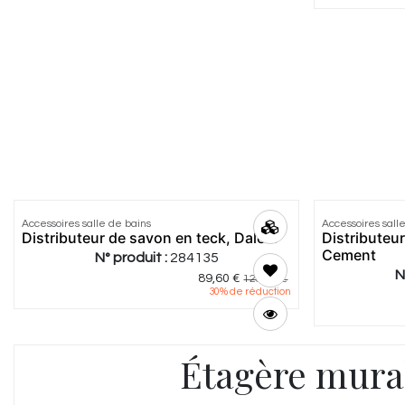
Accessoires salle de bains
Accessoires sall
Distributeur de savon en teck, Dalem
Distributeur
Cement
N° produit :
284135
N
89,60
€
128,00
€
30
% de réduction
Étagère mura
5.0
|
2