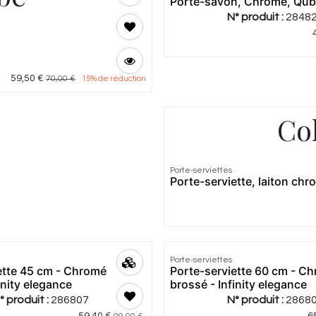
Porte-savon, Chromé, Qu
N° produit :
2848
59,50
€
70,00
€
15
% de réduction
Col
Porte-serviettes
Porte-serviette, laiton ch
Porte-serviettes
ette 45 cm - Chromé
Porte-serviette 60 cm - C
inity elegance
brossé - Infinity elegance
° produit :
286807
N° produit :
2868