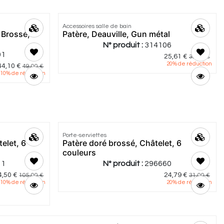
Accessoires salle de bain
 Brossé,
Patère, Deauville, Gun métal
N° produit :
314106
01
25,61
€
32,00
€
20
% de réduction
44,10
€
49,00
€
10
% de réduction
4.8
|
5
Porte-serviettes
elet, 6
Patère doré brossé, Châtelet, 6
couleurs
11
N° produit :
296660
4,50
€
24,79
€
105,00
€
31,00
€
10
% de réduction
20
% de réduction