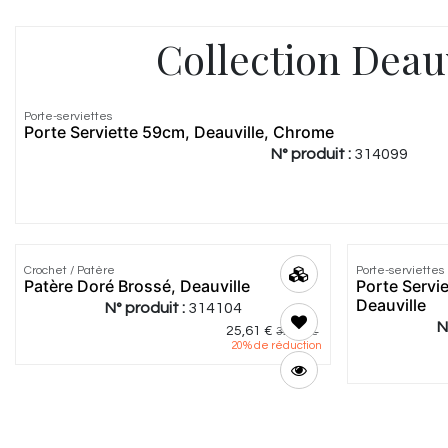
Collection Deau
Porte-serviettes
Porte Serviette 59cm, Deauville, Chrome
N° produit :
314099
Crochet / Patère
Porte-serviettes
Patère Doré Brossé, Deauville
Porte Serv
Deauville
N° produit :
314104
N
25,61
€
32,00
€
20
% de réduction