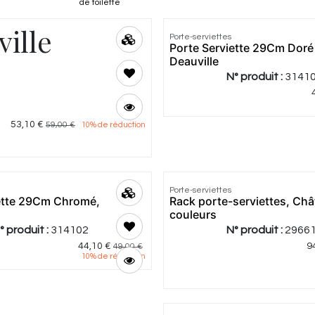
de toilette
ville
Porte-serviettes
Porte Serviette 29Cm Doré
Deauville
N° produit :
3141
53,10
€
59,00
€
10
% de réduction
5.0
|
3
Porte-serviettes
iette 29Cm Chromé,
Rack porte-serviettes, Chât
couleurs
° produit :
314102
N° produit :
2966
44,10
€
9
49,00
€
10
% de réduction