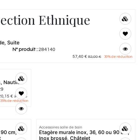
lection Ethnique
de, Suite
N° produit :
284140
57,40
€
82,00
€
30
% de réduction
, Nautilus
29
20,15
€
31,00
€
35
% de réduction
Accessoires salle de bain
 90 cm,
Etagère murale inox, 36, 60 ou 90 cm,
t
Inox brossé, Châtelet