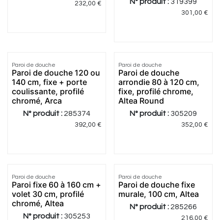
N° produit :
319399
232,00
€
301,00
€
4.67
|
3
Paroi de douche
Paroi de douche
Paroi de douche 120 ou
Paroi de douche
140 cm, fixe + porte
arrondie 80 à 120 cm,
coulissante, profilé
fixe, profilé chrome,
chromé, Arca
Altea Round
N° produit :
285374
N° produit :
305209
392,00
€
352,00
€
5.0
|
4
Paroi de douche
Paroi de douche
Paroi fixe 60 à 160 cm +
Paroi de douche fixe
volet 30 cm, profilé
murale, 100 cm, Altea
chromé, Altea
N° produit :
285266
N° produit :
305253
216,00
€