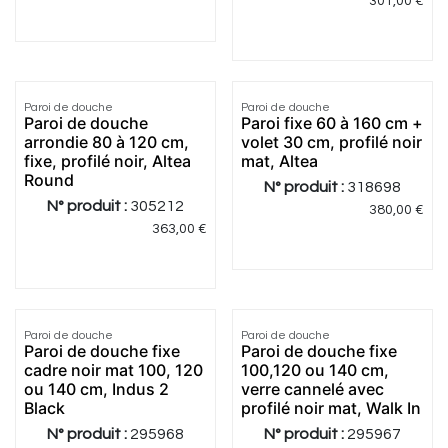
301,00
€
5.0
|
3
Paroi de douche
Paroi de douche
Paroi de douche
Paroi fixe 60 à 160 cm +
arrondie 80 à 120 cm,
volet 30 cm, profilé noir
fixe, profilé noir, Altea
mat, Altea
Round
N° produit :
318698
N° produit :
305212
380,00
€
363,00
€
5.0
|
2
3.0
|
1
Paroi de douche
Paroi de douche
Meilleur
Meilleur
Paroi de douche fixe
Paroi de douche fixe
prix
prix
cadre noir mat 100, 120
100,120 ou 140 cm,
ou 140 cm, Indus 2
verre cannelé avec
Black
profilé noir mat, Walk In
N° produit :
295968
N° produit :
295967