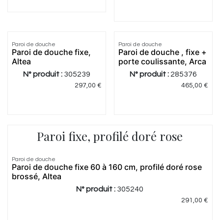
4.87
|
15
5.0
|
2
Paroi de douche
Paroi de douche
Paroi de douche fixe,
Paroi de douche , fixe +
Altea
porte coulissante, Arca
N° produit :
305239
N° produit :
285376
297,00
€
465,00
€
Paroi fixe, profilé doré rose
5.0
|
1
Paroi de douche
Paroi de douche fixe 60 à 160 cm, profilé doré rose
brossé, Altea
N° produit :
305240
291,00
€