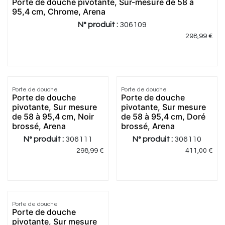
Porte de douche pivotante, Sur-mesure de 58 à
prix
95,4 cm, Chrome, Arena
N° produit :
306109
298,99
€
1.0
|
2
4.33
|
6
Porte de douche
Porte de douche
Meilleur
Meilleur
Porte de douche
Porte de douche
prix
prix
pivotante, Sur mesure
pivotante, Sur mesure
de 58 à 95,4 cm, Noir
de 58 à 95,4 cm, Doré
brossé, Arena
brossé, Arena
N° produit :
306111
N° produit :
306110
298,99
€
411,00
€
Porte de douche
Meilleur
Porte de douche
prix
pivotante, Sur mesure