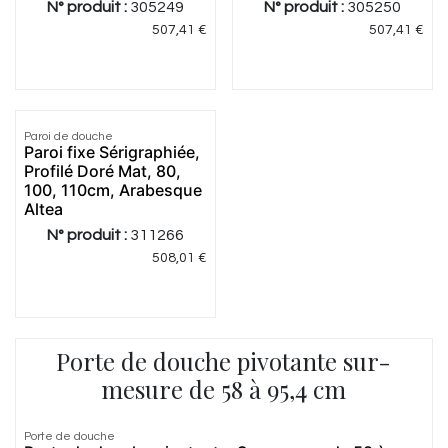
N° produit :
305249
N° produit :
305250
507,41
€
507,41
€
Paroi de douche
Paroi fixe Sérigraphiée,
Profilé Doré Mat, 80,
100, 110cm, Arabesque
Altea
N° produit :
311266
508,01
€
Porte de douche pivotante sur-
mesure de 58 à 95,4 cm
5.0
|
1
Porte de douche
Meilleur