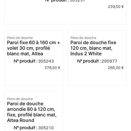
N° produit :
305237
239,50
€
5.0
|
1
5.0
|
1
Paroi de douche
Paroi de douche
Paroi fixe 60 à 160 cm +
Paroi de douche fixe
volet 30 cm, profilé
120 cm, blanc mat,
blanc mat, Altea
Indus 2 White
N° produit :
305243
N° produit :
295977
378,50
€
265,00
€
Paroi de douche
Paroi de douche
arrondie 80 à 120 cm,
fixe, profilé blanc mat,
Altea Round
N° produit :
305210