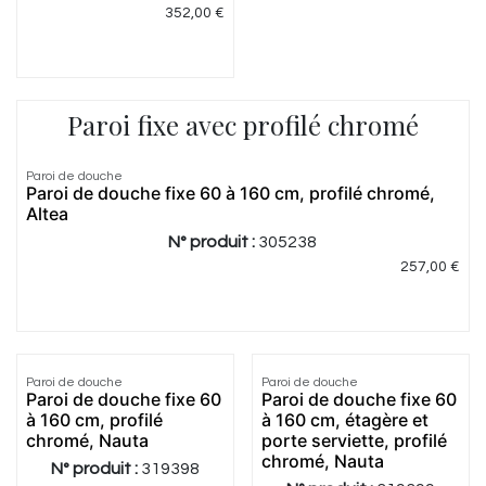
352,00
€
Paroi fixe avec profilé chromé
5.0
|
3
Paroi de douche
Paroi de douche fixe 60 à 160 cm, profilé chromé,
Altea
N° produit :
305238
257,00
€
Paroi de douche
Paroi de douche
Paroi de douche fixe 60
Paroi de douche fixe 60
à 160 cm, profilé
à 160 cm, étagère et
chromé, Nauta
porte serviette, profilé
chromé, Nauta
N° produit :
319398