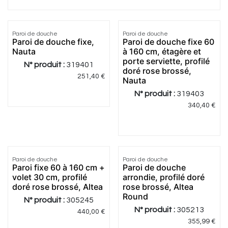
Paroi de douche
Paroi de douche
Paroi de douche fixe,
Paroi de douche fixe 60
Nauta
à 160 cm, étagère et
porte serviette, profilé
N° produit :
319401
doré rose brossé,
251,40
€
Nauta
N° produit :
319403
340,40
€
5.0
|
2
Paroi de douche
Paroi de douche
Paroi fixe 60 à 160 cm +
Paroi de douche
volet 30 cm, profilé
arrondie, profilé doré
doré rose brossé, Altea
rose brossé, Altea
Round
N° produit :
305245
N° produit :
305213
440,00
€
355,99
€