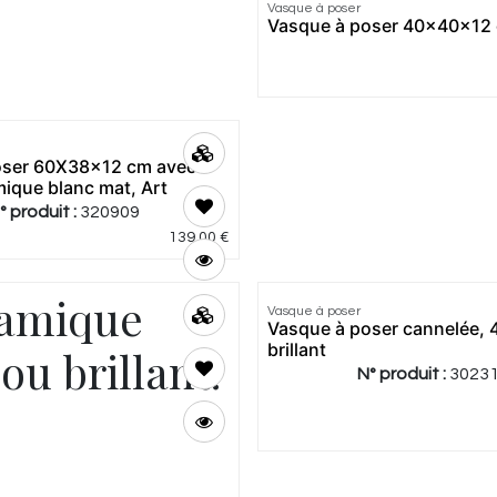
Vasque à poser
Vasque à poser 40x40x12 c
oser 60X38x12 cm avec
mique blanc mat, Art
° produit :
320909
139,00
€
ramique
Vasque à poser
Vasque à poser cannelée, 
brillant
ou brillant.
N° produit :
3023