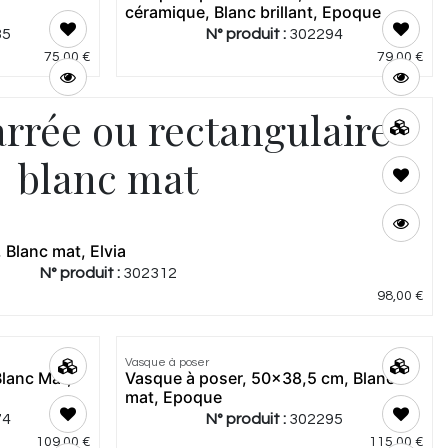
céramique, Blanc brillant, Epoque
35
N° produit :
302294
75,00
€
79,00
€
rrée ou rectangulaire
blanc mat
Blanc mat, Elvia
N° produit :
302312
98,00
€
Vasque à poser
Meilleur
Blanc Mat,
Vasque à poser, 50x38,5 cm, Blanc
prix
mat, Epoque
74
N° produit :
302295
109,00
€
115,00
€