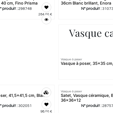
x 40 cm, Fino Prisma
36cm Blanc brillant, Enora
° produit :
298748
N° produit :
3107
284,00
€
Vasque ca
5.0
|
2
Vasque à poser
Vasque à poser, 35x35 cm, 
Vasque à poser
Meilleur
ser, 41,5x41,5 cm, Blanc
Satet, Vasque céramique, 
prix
36x36x12
° produit :
302051
N° produit :
2875
98,00
€