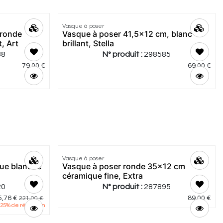
Vasque à poser
Meilleur
 ronde
Vasque à poser 41,5x12 cm, blanc
prix
, Art
brillant, Stella
38
N° produit :
298585
79,00
€
69,00
€
4.79
|
14
Vasque à poser
Meilleur
que blanche
Vasque à poser ronde 35x12 cm
prix
céramique fine, Extra
20
N° produit :
287895
5,76
€
89,00
€
221,00
€
25
% de réduction