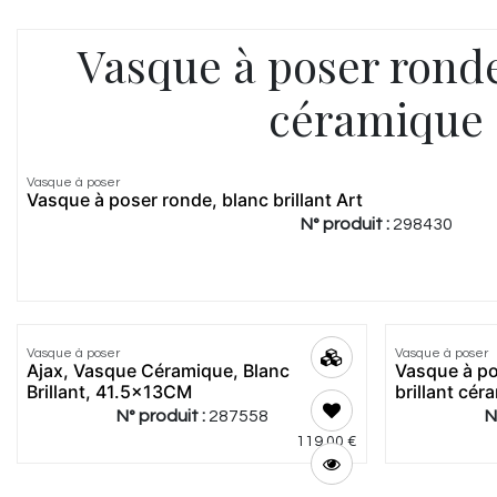
Vasque à poser ronde
céramique
4.5
|
2
Vasque à poser
Meilleur
Vasque à poser ronde, blanc brillant Art
prix
N° produit :
298430
4.56
|
9
Vasque à poser
Vasque à poser
Meilleur
Ajax, Vasque Céramique, Blanc
Vasque à po
prix
Brillant, 41.5x13CM
brillant cér
N° produit :
287558
N
119,00
€