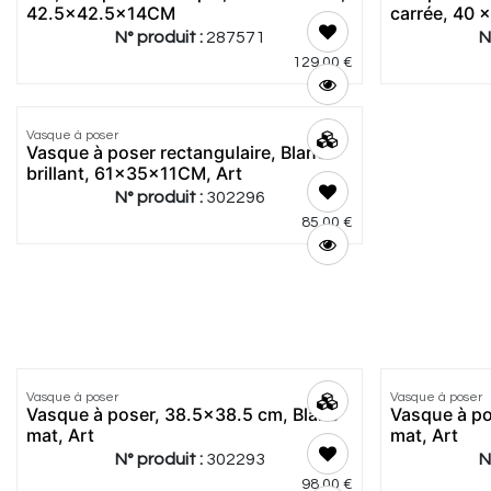
42.5x42.5x14CM
carrée, 40 
N° produit :
287571
N
129,00
€
Vasque à poser
Meilleur
Vasque à poser rectangulaire, Blanc
prix
brillant, 61x35x11CM, Art
N° produit :
302296
85,00
€
Vasque à poser
Vasque à poser
Meilleur
Vasque à poser, 38.5x38.5 cm, Blanc
Vasque à po
prix
mat, Art
mat, Art
N° produit :
302293
N
98,00
€