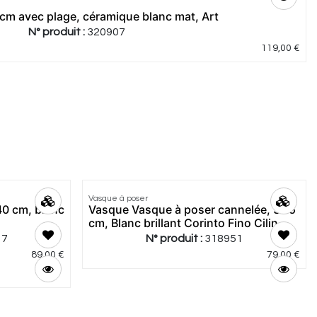
m avec plage, céramique blanc mat, Art
N° produit :
320907
119,00
€
Vasque à poser
40 cm, blanc
Vasque Vasque à poser cannelée, 37.5
cm, Blanc brillant Corinto Fino Cilin
17
N° produit :
318951
89,00
€
79,00
€