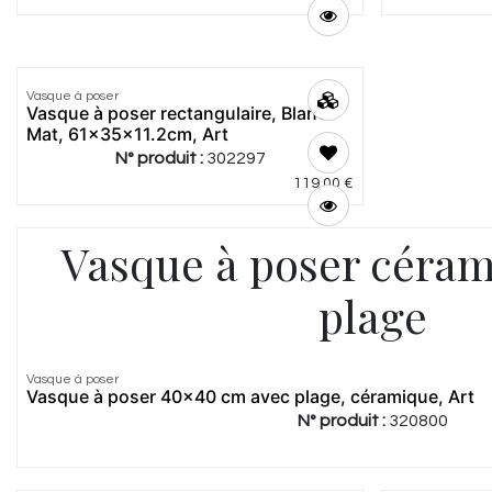
Vasque à poser
Vasque à poser rectangulaire, Blanc
Mat, 61x35x11.2cm, Art
N° produit :
302297
119,00
€
Vasque à poser céram
plage
Vasque à poser
Vasque à poser 40x40 cm avec plage, céramique, Art
N° produit :
320800
4.4
|
5
4.56
|
9