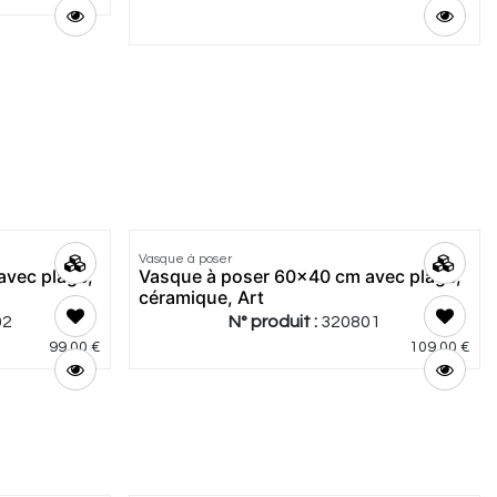
Vasque à poser
avec plage,
Vasque à poser 60x40 cm avec plage,
céramique, Art
02
N° produit :
320801
99,00
€
109,00
€