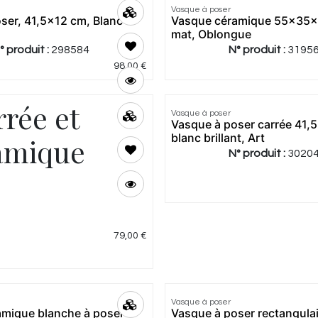
Vasque à poser
ser, 41,5x12 cm, Blanc
Vasque céramique 55x35x1
mat, Oblongue
° produit :
298584
N° produit :
3195
98,00
€
5.0
|
1
rrée et
Vasque à poser
Vasque à poser carrée 41,
blanc brillant, Art
ramique
N° produit :
3020
79,00
€
Vasque à poser
amique blanche à poser
Vasque à poser rectangulai