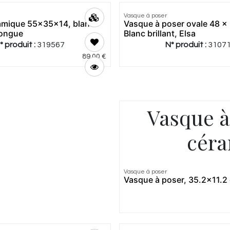
Vasque à poser
amique 55x35x14, blanc
Vasque à poser ovale 48 x
longue
Blanc brillant, Elsa
° produit :
319567
N° produit :
3107
89,00
€
Vasque à
céra
5.0
|
1
Vasque à poser
Meilleur
Vasque à poser, 35.2x11.2 
prix