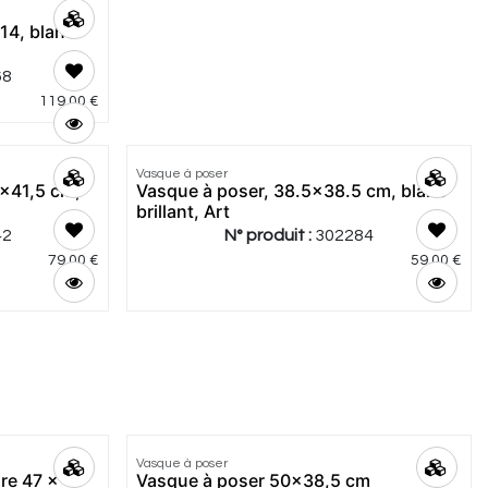
4, blanc
68
119,00
€
5.0
|
2
Vasque à poser
Meilleur
5x41,5 cm,
Vasque à poser, 38.5x38.5 cm, blanc
prix
brillant, Art
42
N° produit :
302284
79,00
€
59,00
€
Vasque à poser
Meilleur
re 47 x
Vasque à poser 50x38,5 cm
prix