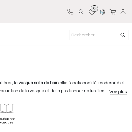
0
Sur-mesure
Revêtements
Pro-pose
tières, la
vasque salle de bain
allie fonctionnalité, modernité et
’évacuation de la vasque et de la positionner naturellement. La
. De forme ronde, carrée, ovale, la
vasque à poser
s'adapte à
 les petites salles de bains de studio, qui demandent un
outes nos
vasques