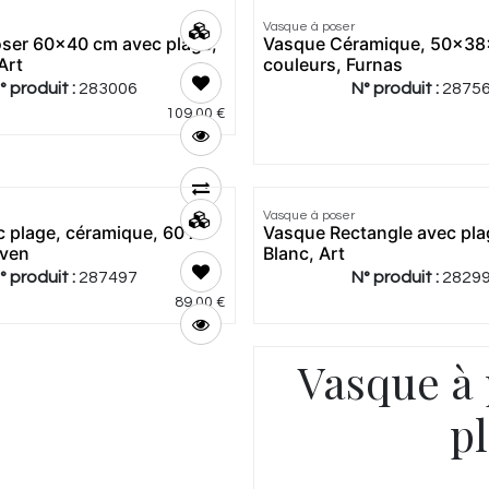
Vasque à poser
ser 60x40 cm avec plage,
Vasque Céramique, 50x38
Art
couleurs, Furnas
° produit :
283006
N° produit :
2875
109,00
€
4.38
|
8
Vasque à poser
Meilleur
 plage, céramique, 60 X
Vasque Rectangle avec pla
prix
aven
Blanc, Art
° produit :
287497
N° produit :
2829
89,00
€
Vasque à
p