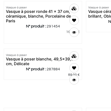
Vasque à poser
Vasque à poser
Vasque à poser ronde 41 x 37 cm,
Vasque cér
céramique, blanche, Porcelaine de
brillant, Ob
Paris
N
N° produit :
291454
190,00
€
4.8
|
5
Vasque à poser
Meilleur
Vasque à poser blanche, 49,5x39,5
prix
cm, Délicate
N° produit :
287884
89,00
€
5.0
|
1