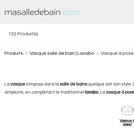
Se rendre au contenu
Baignoire
Douche
152
Produit(s)
Produits
Vasque salle de bain | Lavabo
Vasque à pose
La
vasque
s’impose dans la
salle de bains
quelque soit son style.
simplicité, en complétant le traditionnel
lavabo
. La
vasque à pose
créativité exprimée par les designers dans les différents modèl
toutes les ambiances propices à la détente : zen, classique, natu
agencement optimal des éléments.
Vasque 
poser