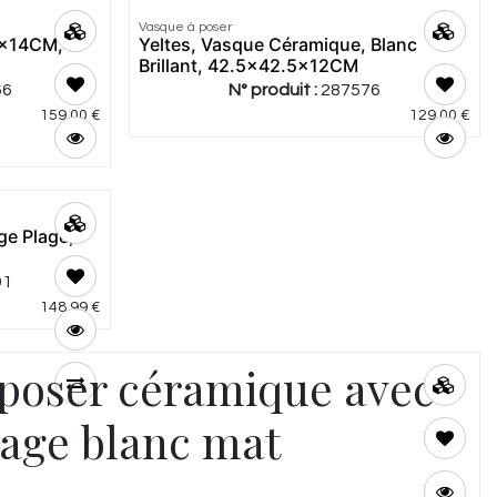
Vasque à poser
x14CM, 2
Yeltes, Vasque Céramique, Blanc
Brillant, 42.5x42.5x12CM
66
N° produit :
287576
159,00
€
129,00
€
ge Plage,
91
148,99
€
 poser céramique avec
lage blanc mat