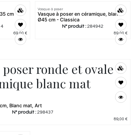
Vasque à poser
Meilleur
 35 cm
Vasque à poser en céramique, blanc -
prix
Ø45 cm - Classica
14
N° produit :
284942
69,00
€
89,00
€
 poser ronde et ovale
mique blanc mat
cm, Blanc mat, Art
N° produit :
298437
89,00
€