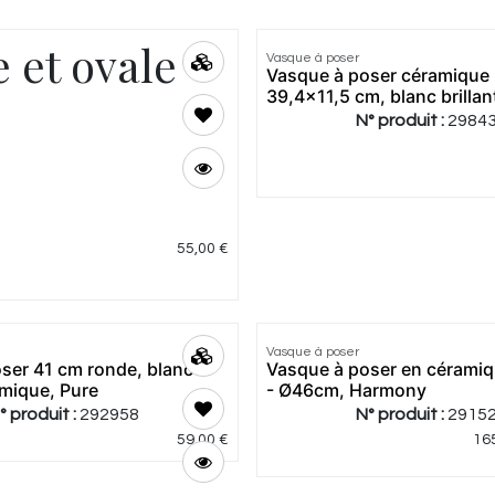
3.0
|
2
 et ovale
Vasque à poser
Vasque à poser céramique
39,4x11,5 cm, blanc brillant
N° produit :
2984
55,00
€
Vasque à poser
ser 41 cm ronde, blanc
Vasque à poser en cérami
amique, Pure
- Ø46cm, Harmony
° produit :
292958
N° produit :
2915
59,00
€
16
4.67
|
3