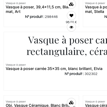
Vasque à poser
Vasque à poser
Vasque à poser, 39,4x11,5 cm, Blanc
Vasque à po
mat, Art
mat, Stella
N° produit :
298446
N
98,00
€
Vasque à poser ca
rectangulaire, cé
5.0
|
1
Vasque à poser
Vasque à poser carrée 35x35 cm, blanc brillant, Elvia
N° produit :
302302
5.0
|
1
Vasque à poser
Vasque à poser
Obi, Vasque Céramique, Blanc Brillant,
Vasque cér