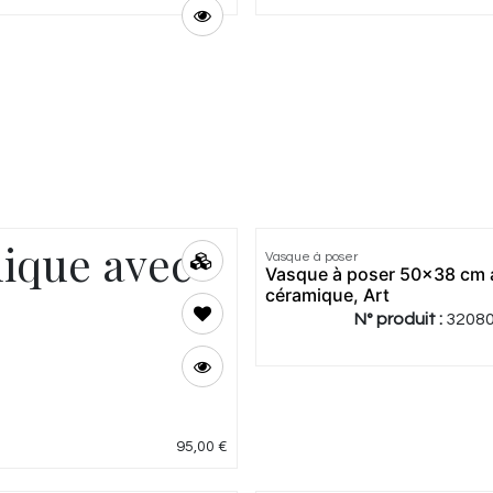
ique avec
Vasque à poser
Vasque à poser 50x38 cm 
céramique, Art
N° produit :
3208
95,00
€