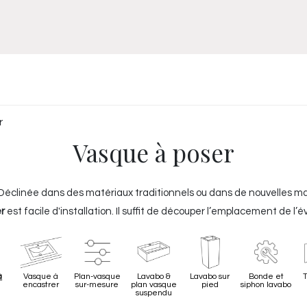
Meuble
WC Bidet
Miroir
Lavabo Vasque
Robinet
Accessoires
Radiateur
r
Vasque à poser
 Déclinée dans des matériaux traditionnels ou dans de nouvelles ma
r
est facile d'installation. Il suffit de découper l’emplacement de l
es nous laisse désormais de nombreuses possibilités d'aménagement
re, contemporaine... Elle est idéale dans les petits espaces, comme
à
Vasque à
Plan-vasque
Lavabo &
Lavabo sur
Bonde et
T
encastrer
sur-mesure
plan vasque
pied
siphon lavabo
suspendu