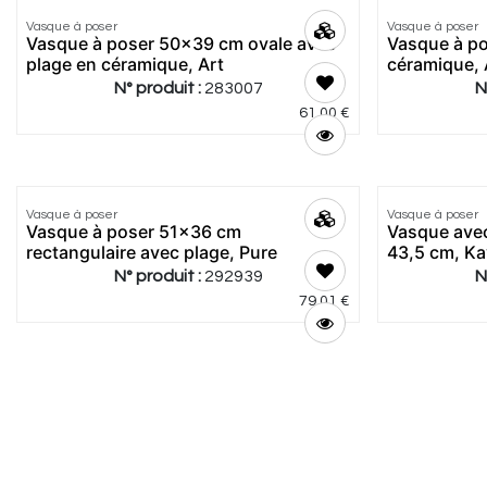
Vasque à poser
Meilleur
Vasque à poser
Vasque à poser 50x39 cm ovale avec
Vasque à po
prix
plage en céramique, Art
céramique, 
N° produit :
283007
N
61,00
€
4.86
|
7
2.5
|
2
Vasque à poser
Meilleur
Vasque à poser
Meilleur
Vasque à poser 51x36 cm
Vasque avec
prix
prix
rectangulaire avec plage, Pure
43,5 cm, K
N° produit :
292939
N
79,01
€