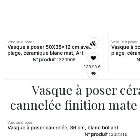
Vasque à poser
Vasque à poser
Vasque à poser 50X38x12 cm avec
Vasque à p
plage, céramique blanc mat, Art
plage, céra
N° produit :
320908
N
129,00
€
Vasque à poser cé
cannelée finition mate 
Vasque à poser
Vasque à poser cannelée, 36 cm, blanc brillant
N° produit :
302316