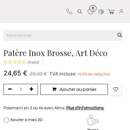
0
Sur-mesure
Revêtements
Pro-pose
Patère Inox Brosse, Art Déco
(0 avis)
24,65
€
29,00
€
TVA incluse
15.0
% de réduction
Ajouter au panier
Paiement en 3 ou 4x avec Alma.
Plus d'informations.
Ajouter à mes 3D