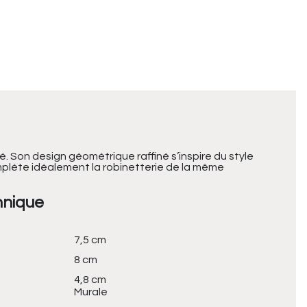
é. Son design géométrique raffiné s’inspire du style
omplète idéalement la robinetterie de la même
hnique
7,5 cm
8 cm
4,8 cm
Murale