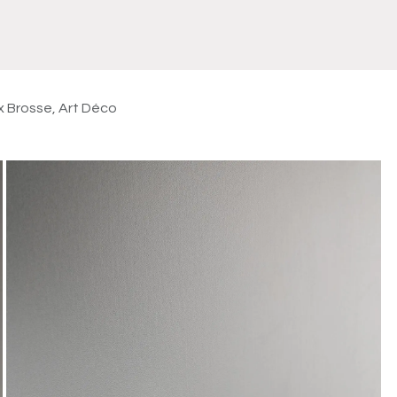
Meuble
WC Bidet
Miroir
Lavabo Vasque
Robinet
Accessoires
Radiateur
x Brosse, Art Déco